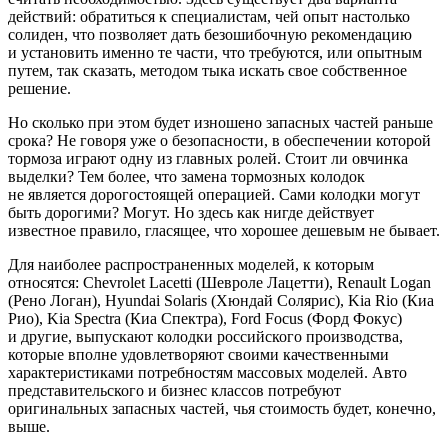
действий: обратиться к специалистам, чей опыт настолько
солиден, что позволяет дать безошибочную рекомендацию
и установить именно те части, что требуются, или опытным
путем, так сказать, методом тыка искать свое собственное
решение.
Но сколько при этом будет изношено запасных частей раньше
срока? Не говоря уже о безопасности, в обеспечении которой
тормоза играют одну из главных ролей. Стоит ли овчинка
выделки? Тем более, что замена тормозных колодок
не является дорогостоящей операцией. Сами колодки могут
быть дорогими? Могут. Но здесь как нигде действует
известное правило, гласящее, что хорошее дешевым не бывает.
Для наиболее распространенных моделей, к которым
относятся: Chevrolet Lacetti (Шевроле Лацетти), Renault Logan
(Рено Логан), Hyundai Solaris (Хюндай Солярис), Kia Rio (Киа
Рио), Kia Spectra (Киа Спектра), Ford Focus (Форд Фокус)
и другие, выпускают колодки российского производства,
которые вполне удовлетворяют своими качественными
характеристиками потребностям массовых моделей. Авто
представительского и бизнес классов потребуют
оригинальных запасных частей, чья стоимость будет, конечно,
выше.