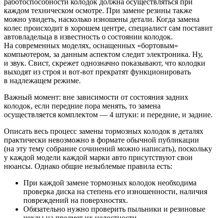
работоспособности колодок должна осуществляться при
каждом техническом осмотре. При замене резины также
можно увидеть, насколько изношены детали. Когда замена
колес происходит в хорошем центре, специалист сам поставит
автовладельца в известность о состоянии колодок.
На современных моделях, оснащенных «бортовым»
компьютером, за данным аспектом следит электроника. Ну,
и звук. Свист, скрежет однозначно показывают, что колодки
выходят из строя и вот-вот прекратят функционировать
в надлежащем режиме.
Важный момент: вне зависимости от состояния задних
колодок, если передние пора менять, то замена
осуществляется комплектом — 4 штуки: и передние, и задние.
Описать весь процесс замены тормозных колодок в деталях
практически невозможно в формате обычной публикации
(на эту тему собрание сочинений можно написать), поскольку
у каждой модели каждой марки авто присутствуют свои
нюансы. Однако общие незыблемые правила есть:
При каждой замене тормозных колодок необходима
проверка диска на степень его изношенности, наличия
повреждений на поверхностях.
Обязательно нужно проверить пыльники и резиновые
чехлы на предмет их целостности.