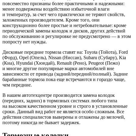
повсеместно признаны более практичными и надежными:
менее подвержены воздействию избыточной влаги
и температур, за счет чего практически не теряют свойств,
заложенных производителем. Кроме того, они
конструкционно более простые и нетребовательные: кроме
периодической замены колодок и дисков, других действий
по обслуживанию и регулировке не предусмотрено — в этом
попросту нет нужды.
Дисковые передние тормоза ставят на: Toyota (Тойота), Ford
(Форд), Opel (Опель), Nissan (Ниссан), Subaru (Субару), Kia
(Киа), Hyundai (Хюндай), Renault (Рено), Peugeot (Пежо)
и многие другие популярные марки автомобилей вне
зависимости от привода (задний/передний/полный). Задние
барабанные тормоза пока еще встречаются и гораздо чаще,
чем передние.
В нашем автотехцентре производится замена колодок
(передних, задних) в тормозных системах любого типа
на высоком качественном уровне и строго в установленные
сроки. Данный вид работ не является особо сложным. Все
действия специалистов выверены и отлажены до мелочей,
поэтому никогда не бывает задержек.
Тормозные колодки