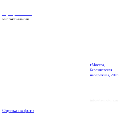
Автосервис Рс Моторс в Москве
+7(495) 025-39-39
многоканальный
г.Москва,
Бережковская
набережная, 20с6
info@rs-motors.ru
Оценка по фото