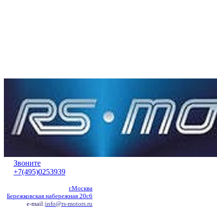
Звоните
+7(495)0253939
г.Москва
Бережковская набережная 20с6
e-mail:
info@rs-motors.ru