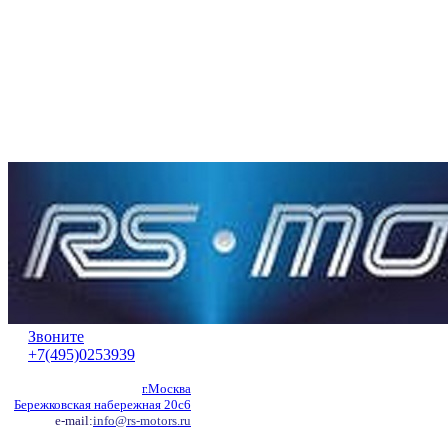
Звоните
+7(495)0253939
г.Москва
Бережковская набережная 20с6
e-mail:
info@rs-motors.ru