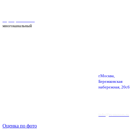
Автосервис Рс Моторс в Москве
+7(495) 025-39-39
многоканальный
г.Москва,
Бережковская
набережная, 20с6
info@rs-motors.ru
Оценка по фото