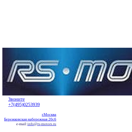
Звоните
+7(495)0253939
г.Москва
Бережковская набережная 20с6
e-mail:
info@rs-motors.ru