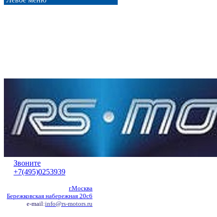
Звоните
+7(495)0253939
г.Москва
Бережковская набережная 20с6
e-mail:
info@rs-motors.ru