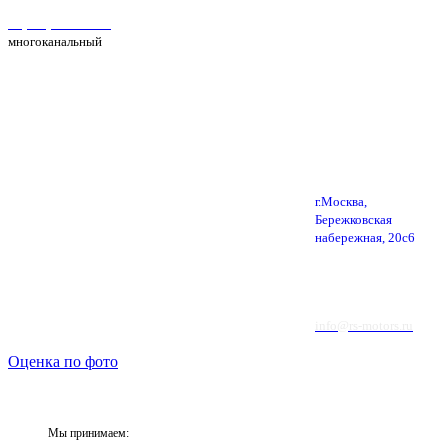
+7(495) 025-39-39
многоканальный
г.Москва,
Бережковская
набережная, 20с6
info@rs-motors.ru
Оценка по фото
Мы принимаем: