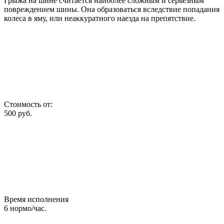
Грыжа на шине считается наиболее сложным и серьезным
повреждением шины. Она образоваться вследствие попадания
колеса в яму, или неаккуратного наезда на препятствие.
Стоимость от:
500
руб.
Время исполнения
6
нормо/час.