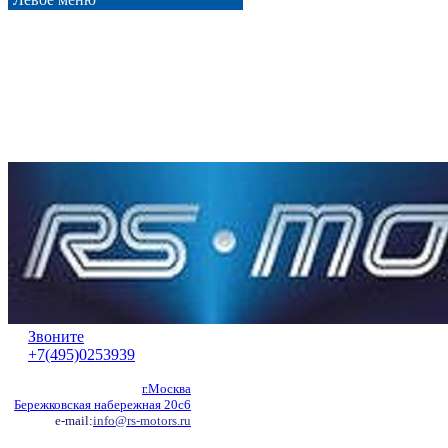
Звоните
+7(495)0253939
г.Москва
Бережковская набережная 20с6
e-mail:
info@rs-motors.ru