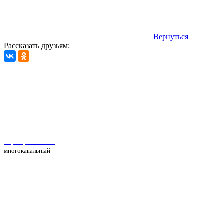
Вернуться
Рассказать друзьям:
Автосервис Рс Моторс в Москве
+7(495) 025-39-39
многоканальный