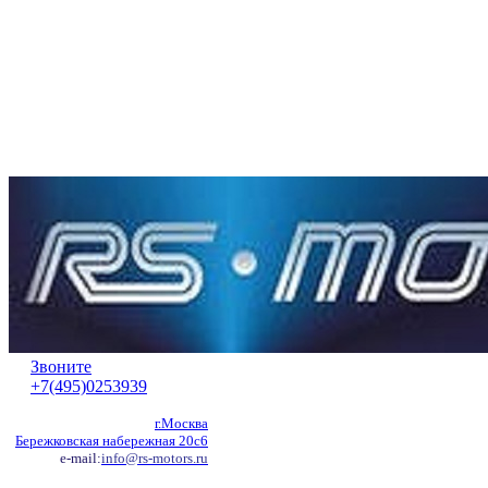
Звоните
+7(495)0253939
г.Москва
Бережковская набережная 20с6
e-mail:
info@rs-motors.ru