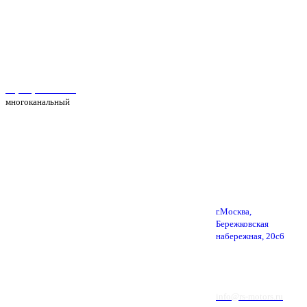
Автосервис Рс Моторс в Москве
+7(495) 025-39-39
многоканальный
г.Москва,
Бережковская
набережная, 20с6
info@rs-motors.ru