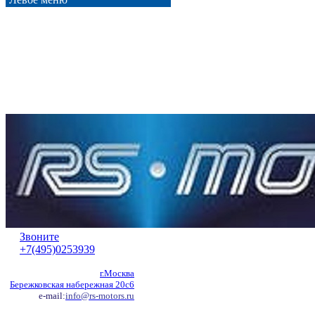
Звоните
+7(495)0253939
г.Москва
Бережковская набережная 20с6
e-mail:
info@rs-motors.ru