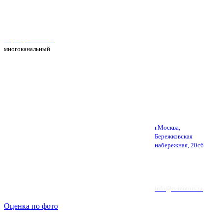
Автосервис Рс Моторс в Москве
+7(495) 025-39-39
многоканальный
г.Москва,
Бережковская
набережная, 20с6
info@rs-motors.ru
Оценка по фото