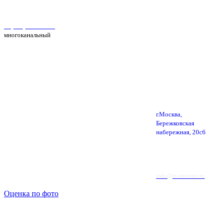
Автосервис Рс Моторс в Москве
+7(495) 025-39-39
многоканальный
г.Москва,
Бережковская
набережная, 20с6
info@rs-motors.ru
Оценка по фото