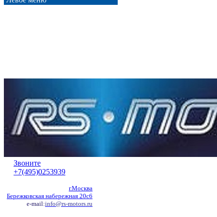
Звоните
+7(495)0253939
г.Москва
Бережковская набережная 20с6
e-mail:
info@rs-motors.ru