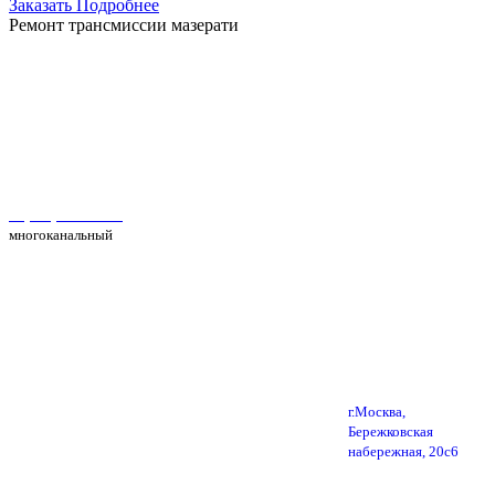
Заказать
Подробнее
Ремонт трансмиссии мазерати
Автосервис Рс Моторс в Москве
+7(495) 025-39-39
многоканальный
г.Москва,
Бережковская
набережная, 20с6