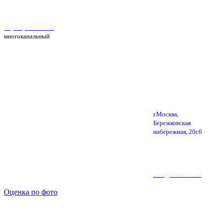
Автосервис Рс Моторс в Москве
+7(495) 025-39-39
многоканальный
г.Москва,
Бережковская
набережная, 20с6
info@rs-motors.ru
Оценка по фото