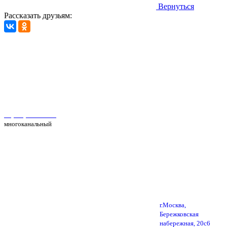
Вернуться
Рассказать друзьям:
Автосервис Рс Моторс в Москве
+7(495) 025-39-39
многоканальный
г.Москва,
Бережковская
набережная, 20с6