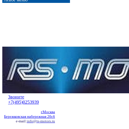
Звоните
+7(495)0253939
г.Москва
Бережковская набережная 20с6
e-mail:
info@rs-motors.ru