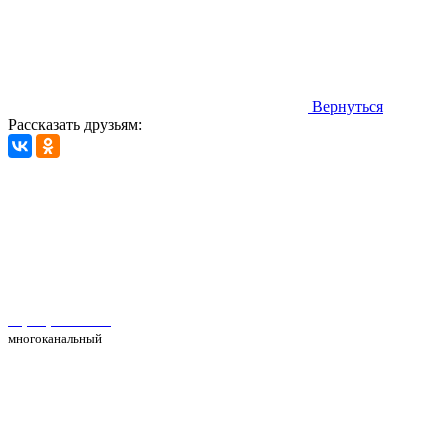
Вернуться
Рассказать друзьям:
Автосервис Рс Моторс в Москве
+7(495) 025-39-39
многоканальный