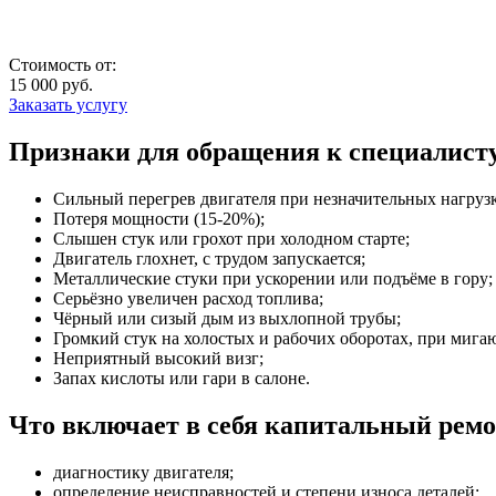
Стоимость от:
15 000
руб.
Заказать услугу
Признаки для обращения к специалист
Сильный перегрев двигателя при незначительных нагрузк
Потеря мощности (15-20%);
Слышен стук или грохот при холодном старте;
Двигатель глохнет, с трудом запускается;
Металлические стуки при ускорении или подъёме в гору;
Серьёзно увеличен расход топлива;
Чёрный или сизый дым из выхлопной трубы;
Громкий стук на холостых и рабочих оборотах, при мига
Неприятный высокий визг;
Запах кислоты или гари в салоне.
Что включает в себя капитальный ремо
диагностику двигателя;
определение неисправностей и степени износа деталей;