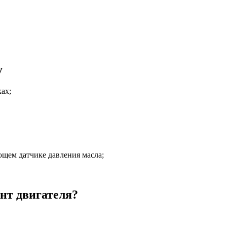
у
ах;
ющем датчике давления масла;
нт двигателя?