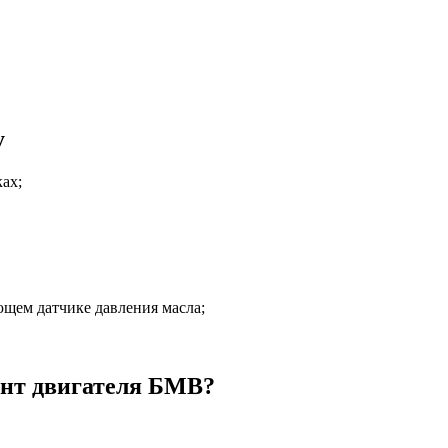
у
ах;
ющем датчике давления масла;
онт двигателя БМВ?