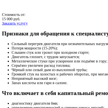
Стоимость от:
15 000
руб.
Заказать услугу
Признаки для обращения к специалист
Сильный перегрев двигателя при незначительных нагрузк
Потеря мощности (15-20%);
Слышен стук или грохот при холодном старте;
Двигатель глохнет, с трудом запускается;
Металлические стуки при ускорении или подъёме в гору;
Серьёзно увеличен расход топлива;
Чёрный или сизый дым из выхлопной трубы;
Громкий стук на холостых и рабочих оборотах, при мига
Неприятный высокий визг;
Запах кислоты или гари в салоне.
Что включает в себя капитальный рем
диагностику двигателя бмв;
определение неисправностей и степени износа деталей;