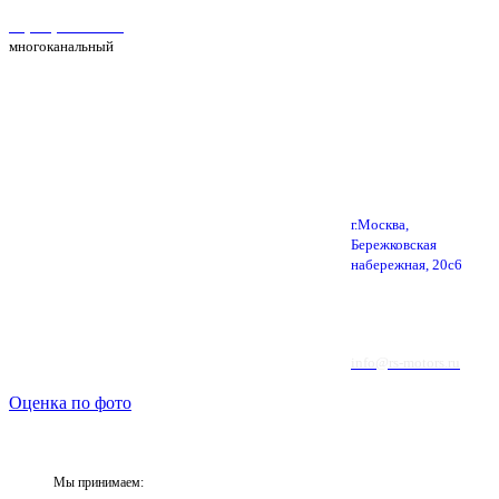
+7(495) 025-39-39
многоканальный
г.Москва,
Бережковская
набережная, 20с6
info@rs-motors.ru
Оценка по фото
Мы принимаем: