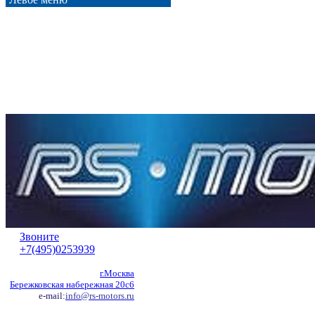
Звоните
+7(495)0253939
г.Москва
Бережковская набережная 20с6
e-mail:
info@rs-motors.ru