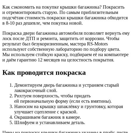
Как сэкономить на покупке крышки багажника? Покрасить
и отремонтировать старую. По самым приблизительным
подсчётам стоимость покраски крышки багажника обходится
в
8-10
раз дешевле, чем покупка новой.
Покраска двери багажника автомобиля позволяет вернуть ему
лоск после ДТП и ремонта, защитить от коррозии. Чтобы
результат был безукоризненным, мастера RS-Motors
используют собственную лабораторию по подбору цвета.
Мы используем стойкую краску, подбираем её на компьютере
и даём гарантию 12 месяцев на целостность покрытия.
Как проводится покраска
Демонтируем дверь багажника и устраняем старый
лакокрасочный слой.
Рихтуем поверхность, чтобы придать
ей первоначальную форму (если есть вмятины).
Наносим на крышку шпаклёвку и грунтовку, которая
улучшает сцепление с краской.
Окрашиваем багажник в камере.
Шлифуем и устанавливаем деталь.
Цены на покраску крышки багажника указаны в прайс-листе.