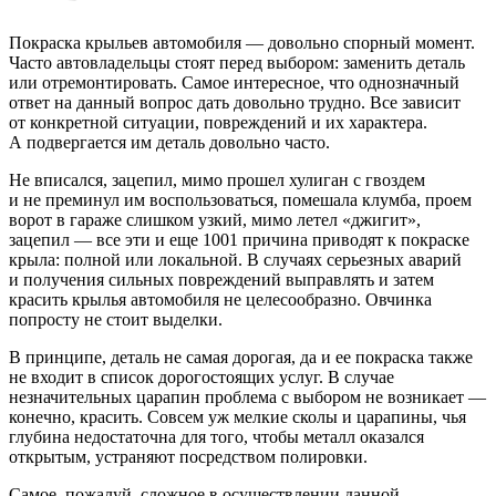
Покраска крыльев автомобиля — довольно спорный момент.
Часто автовладельцы стоят перед выбором: заменить деталь
или отремонтировать. Самое интересное, что однозначный
ответ на данный вопрос дать довольно трудно. Все зависит
от конкретной ситуации, повреждений и их характера.
А подвергается им деталь довольно часто.
Не вписался, зацепил, мимо прошел хулиган с гвоздем
и не преминул им воспользоваться, помешала клумба, проем
ворот в гараже слишком узкий, мимо летел «джигит»,
зацепил — все эти и еще 1001 причина приводят к покраске
крыла: полной или локальной. В случаях серьезных аварий
и получения сильных повреждений выправлять и затем
красить крылья автомобиля не целесообразно. Овчинка
попросту не стоит выделки.
В принципе, деталь не самая дорогая, да и ее покраска также
не входит в список дорогостоящих услуг. В случае
незначительных царапин проблема с выбором не возникает —
конечно, красить. Совсем уж мелкие сколы и царапины, чья
глубина недостаточна для того, чтобы металл оказался
открытым, устраняют посредством полировки.
Самое, пожалуй, сложное в осуществлении данной