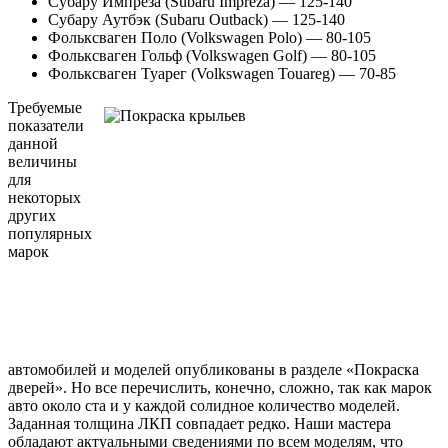
Субару Импреза (Subaru Impreza) —
125-140
Субару Аутбэк (Subaru Оutback) —
125-140
Фольксваген Поло (Volkswagen Polo) —
80-105
Фольксваген Гольф (Volkswagen Golf) —
80-105
Фольксваген Туарег (Volkswagen Touareg) —
70-85
Требуемые
показатели
данной
величины
для
некоторых
других
популярных
марок
автомобилей и моделей опубликованы в разделе «Покраска
дверей». Но все перечислить, конечно, сложно, так как марок
авто около ста и у каждой солидное количество моделей.
Заданная толщина ЛКП совпадает редко. Наши мастера
обладают актуальными сведениями по всем моделям, что