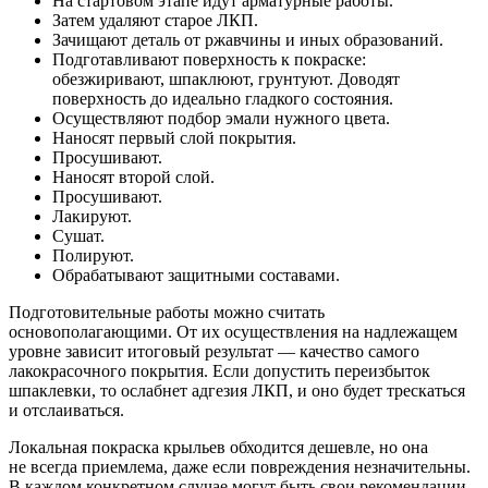
На стартовом этапе идут арматурные работы.
Затем удаляют старое ЛКП.
Зачищают деталь от ржавчины и иных образований.
Подготавливают поверхность к покраске:
обезжиривают, шпаклюют, грунтуют. Доводят
поверхность до идеально гладкого состояния.
Осуществляют подбор эмали нужного цвета.
Наносят первый слой покрытия.
Просушивают.
Наносят второй слой.
Просушивают.
Лакируют.
Сушат.
Полируют.
Обрабатывают защитными составами.
Подготовительные работы можно считать
основополагающими. От их осуществления на надлежащем
уровне зависит итоговый результат — качество самого
лакокрасочного покрытия. Если допустить переизбыток
шпаклевки, то ослабнет адгезия ЛКП, и оно будет трескаться
и отслаиваться.
Локальная покраска крыльев обходится дешевле, но она
не всегда приемлема, даже если повреждения незначительны.
В каждом конкретном случае могут быть свои рекомендации.