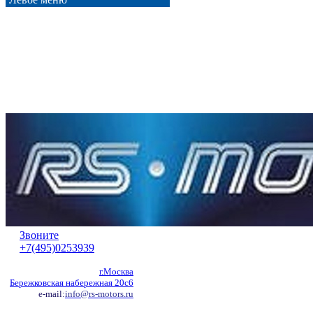
Звоните
+7(495)0253939
г.Москва
Бережковская набережная 20с6
e-mail:
info@rs-motors.ru