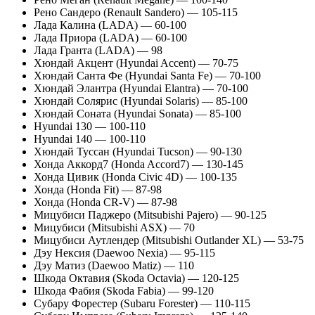
Рено Сандеро (Renault Sandero) —
105-115
Лада Калина (LADA) —
60-100
Лада Приора (LADA) —
60-100
Лада Гранта (LADA) — 98
Хюндай Акцент (Hyundai Accent) —
70-75
Хюндай Санта Фе (Hyundai Santa Fe) —
70-100
Хюндай Элантра (Hyundai Elantra) —
70-100
Хюндай Солярис (Hyundai Solaris) —
85-100
Хюндай Соната (Hyundai Sonata) —
85-100
Hyundai 130 —
100-110
Hyundai 140 —
100-110
Хюндай Туссан (Hyundai Tucson) —
90-130
Хонда Аккорд7 (Honda Accord7) —
130-145
Хонда Цивик (Honda Civiс 4D) —
100-135
Хонда (Honda Fit) —
87-98
Хонда (Honda CR-V) —
87-98
Мицубиси Паджеро (Mitsubishi Pajero) —
90-125
Мицубиси (Mitsubishi ASX) — 70
Мицубиси Аутлендер (Mitsubishi Outlander XL) —
53-75
Дэу Нексия (Daewoo Nexia) —
95-115
Дэу Матиз (Daewoo Matiz) — 110
Шкода Октавия (Skoda Octavia) —
120-125
Шкода Фабия (Skoda Fabia) —
99-120
Субару Форестер (Subaru Forester) —
110-115