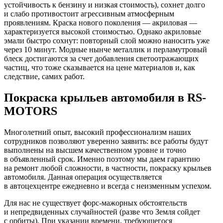
устойчивость к бензину и низкая стоимость), сохнет долго
и слабо противостоит агрессивным атмосферным
проявлениям. Краска нового поколения — акриловая —
характеризуется высокой стоимостью. Однако акриловые
эмали быстро сохнут: повторный слой можно наносить уже
через 10 минут. Модные нынче металлик и перламутровый
блеск достигаются за счет добавления светоотражающих
частиц, что тоже сказывается на цене материалов и, как
следствие, самих работ.
Покраска крыльев автомобиля в RS-
MOTORS
Многолетний опыт, высокий профессионализм наших
сотрудников позволяют уверенно заявить: все работы будут
выполнены на высшем качественном уровне и точно
в объявленный срок. Именно поэтому мы даем гарантию
на ремонт любой сложности, в частности, покраску крыльев
автомобиля. Данная операция осуществляется
в автоцехцентре ежедневно и всегда с неизменным успехом.
Для нас не существует форс-мажорных обстоятельств
и непредвиденных случайностей (разве что Земля сойдет
с орбиты). При указании времени, требующегося