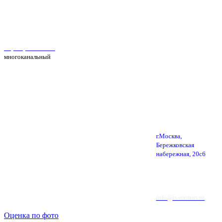
Автосервис Рс Моторс в Москве
+7(495) 025-39-39
многоканальный
г.Москва,
Бережковская
набережная, 20с6
info@rs-motors.ru
Оценка по фото