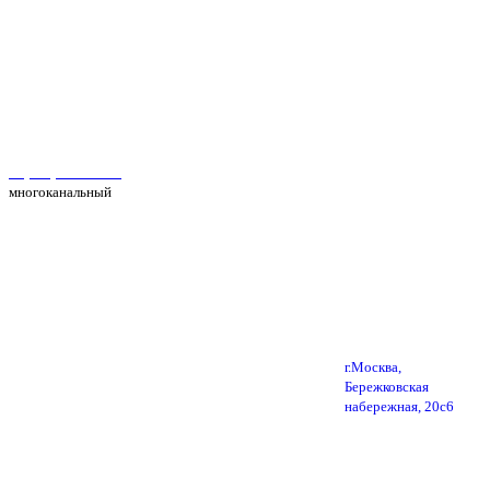
Автосервис Рс Моторс в Москве
+7(495) 025-39-39
многоканальный
г.Москва,
Бережковская
набережная, 20с6