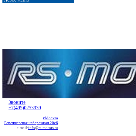
Звоните
+7(495)0253939
г.Москва
Бережковская набережная 20с6
e-mail:
info@rs-motors.ru