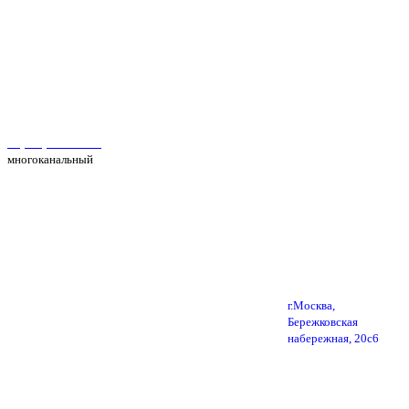
Автосервис Рс Моторс в Москве
+7(495) 025-39-39
многоканальный
г.Москва,
Бережковская
набережная, 20с6