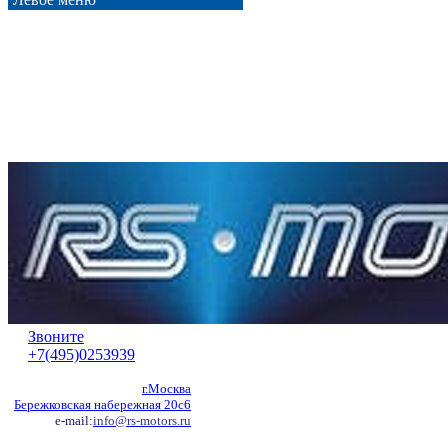
Звоните
+7(495)0253939
г.Москва
Бережковская набережная 20с6
e-mail:
info@rs-motors.ru