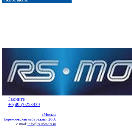
Звоните
+7(495)0253939
г.Москва
Бережковская набережная 20с6
e-mail:
info@rs-motors.ru