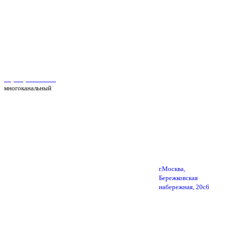
Автосервис Рс Моторс в Москве
+7(495) 025-39-39
многоканальный
г.Москва,
Бережковская
набережная, 20с6