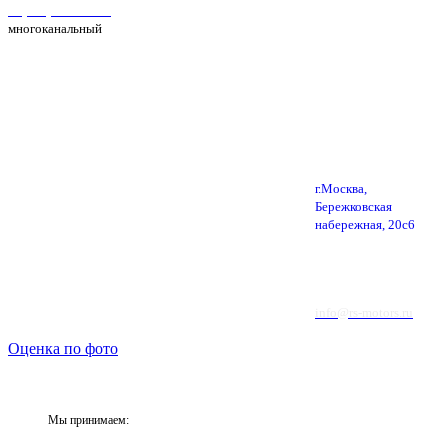
+7(495) 025-39-39
многоканальный
г.Москва,
Бережковская
набережная, 20с6
info@rs-motors.ru
Оценка по фото
Мы принимаем: