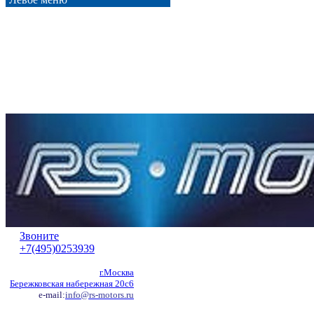
Звоните
+7(495)0253939
г.Москва
Бережковская набережная 20с6
e-mail:
info@rs-motors.ru