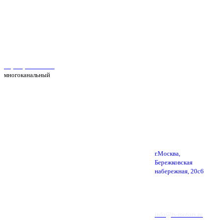
Автосервис Рс Моторс в Москве
+7(495) 025-39-39
многоканальный
г.Москва,
Бережковская
набережная, 20с6
info@rs-motors.ru