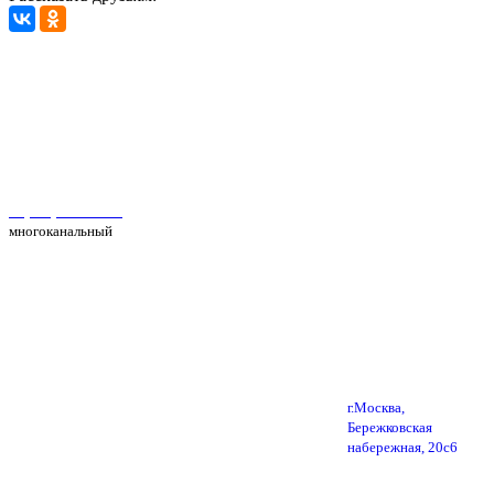
Автосервис Рс Моторс в Москве
+7(495) 025-39-39
многоканальный
г.Москва,
Бережковская
набережная, 20с6