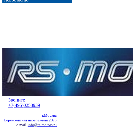
Звоните
+7(495)0253939
г.Москва
Бережковская набережная 20с6
e-mail:
info@rs-motors.ru