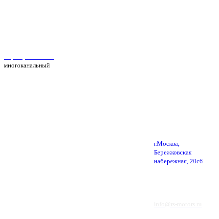
Автосервис Рс Моторс в Москве
+7(495) 025-39-39
многоканальный
г.Москва,
Бережковская
набережная, 20с6
info@rs-motors.ru