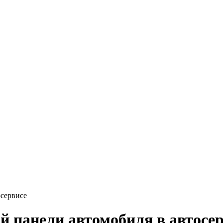
осервисе
й панели автомобиля в автосе