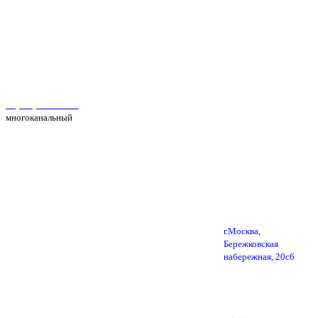
Автосервис Рс Моторс в Москве
+7(495) 025-39-39
многоканальный
г.Москва,
Бережковская
набережная, 20с6