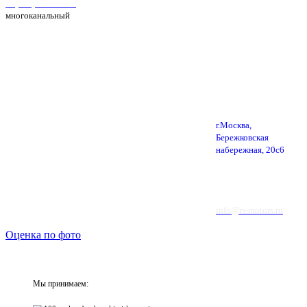
+7(495) 025-39-39
многоканальный
г.Москва,
Бережковская
набережная, 20с6
info@rs-motors.ru
Оценка по фото
Мы принимаем: