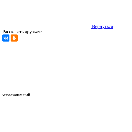
Вернуться
Рассказать друзьям:
Автосервис Рс Моторс в Москве
+7(495) 025-39-39
многоканальный