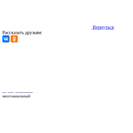
Вернуться
Рассказать друзьям:
Автосервис Рс Моторс в Москве
+7(495) 025-39-39
многоканальный